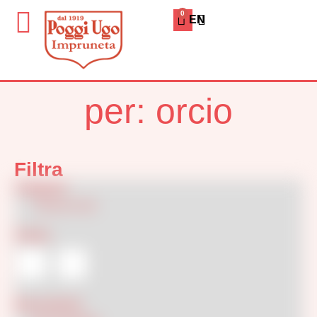
0
ENGLISH
Home
»
Hai cercato orcio
Risultati di ricerca
per: orcio
Filtra
Categorie
Classici
(12)
Colore
Decorazione