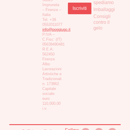
spediamo
Impruneta
Imballaggi
– Firenze –
Italia
Consigli
Tel. +39
contro il
0552011077
gelo
info@poggiugo.it
P.IVA –
C.Fisc: (IT)
05638490481
R.E.A:
562450
Firenze
Albo
Lavorazioni
Artistiche e
Tradizionali
n. 173862
Capitale
sociale:
euro
110,000,00
i.v.