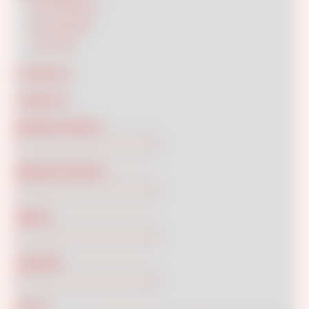
Decorated
(9)
Decorato
(9)
Liscio
(3)
Lunghezza
Larghezza
Diametro Interno
Diametro Esterno
Altezza
Capacità
Prezzo