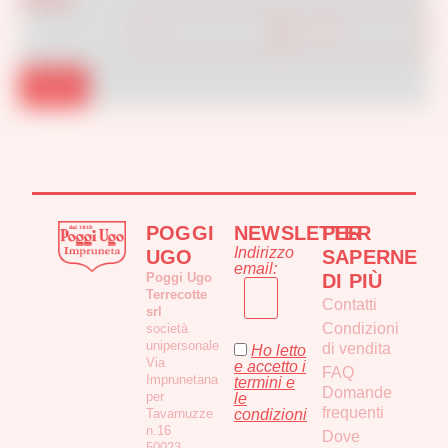
Filtra
POGGI
NEWSLETTER
PER
Indirizzo
UGO
SAPERNE
email:
Poggi Ugo
DI PIÙ
Terrecotte
Contatti
srl
Condizioni
società
unipersonale
di vendita
Ho letto
Via
e accetto i
FAQ
Imprunetana
termini e
Domande
per
le
frequenti
Tavarnuzze
condizioni
n.16
Dove
50023